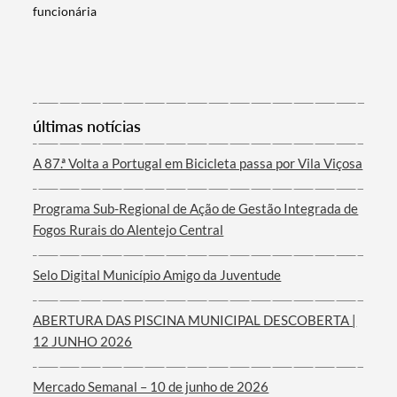
funcionária
Termo de Pesquisa
últimas notícias
A 87.ª Volta a Portugal em Bicicleta passa por Vila Viçosa
Programa Sub-Regional de Ação de Gestão Integrada de
Categorias gerais
Fogos Rurais do Alentejo Central
Selo Digital Município Amigo da Juventude
ABERTURA DAS PISCINA MUNICIPAL DESCOBERTA |
Filtros
12 JUNHO 2026
Mercado Semanal – 10 de junho de 2026