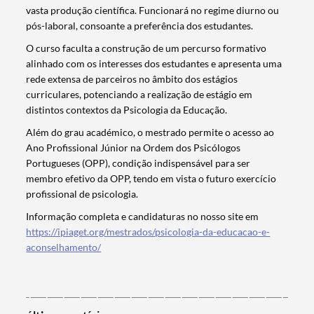
vasta produção científica. Funcionará no regime diurno ou
pós-laboral, consoante a preferência dos estudantes.
O curso faculta a construção de um percurso formativo
alinhado com os interesses dos estudantes e apresenta uma
rede extensa de parceiros no âmbito dos estágios
curriculares, potenciando a realização de estágio em
distintos contextos da Psicologia da Educação.
Além do grau académico, o mestrado permite o acesso ao
Ano Profissional Júnior na Ordem dos Psicólogos
Portugueses (OPP), condição indispensável para ser
membro efetivo da OPP, tendo em vista o futuro exercício
Termo de Pesquisa
profissional de psicologia.
Informação completa e candidaturas no nosso site em
https://ipiaget.org/mestrados/psicologia-da-educacao-e-
aconselhamento/
Categorias gerais