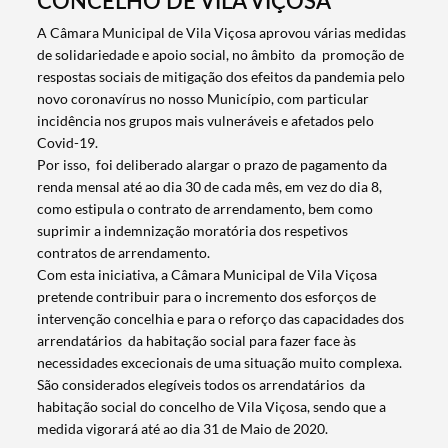
CONCELHO DE VILA VIÇOSA
​A Câmara Municipal de Vila Viçosa aprovou várias medidas
de solidariedade e apoio social, no âmbito da promoção de
respostas sociais de mitigação dos efeitos da pandemia pelo
novo coronavírus no nosso Município, com particular
incidência nos grupos mais vulneráveis e afetados pelo
Covid-19.
Por isso, foi deliberado alargar o prazo de pagamento da
renda mensal até ao dia 30 de cada mês, em vez do dia 8,
como estipula o contrato de arrendamento, bem como
suprimir a indemnização moratória dos respetivos
contratos de arrendamento.
Com esta iniciativa, a Câmara Municipal de Vila Viçosa
pretende contribuir para o incremento dos esforços de
Termo de Pesquisa
intervenção concelhia e para o reforço das capacidades dos
arrendatários da habitação social para fazer face às
necessidades excecionais de uma situação muito complexa.
São considerados elegíveis todos os arrendatários da
habitação social do concelho de Vila Viçosa, sendo que a
medida vigorará até ao dia 31 de Maio de 2020.
Categorias gerais