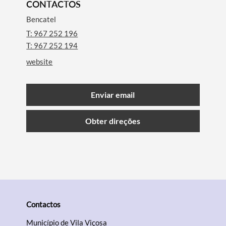
CONTACTOS
Bencatel
T: 967 252 196
T: 967 252 194
website
Enviar email
Obter direções
Termo de Pesquisa
Categorias gerais
Contactos
Município de Vila Viçosa