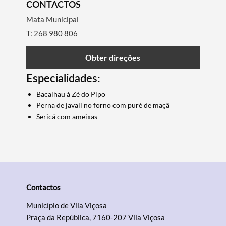
CONTACTOS
Mata Municipal
T: 268 980 806
Obter direções
Especialidades:
Bacalhau à Zé do Pipo
Perna de javali no forno com puré de maçã
Sericá com ameixas
Termo de Pesquisa
Categorias gerais
Contactos
Município de Vila Viçosa
Praça da República, 7160-207 Vila Viçosa