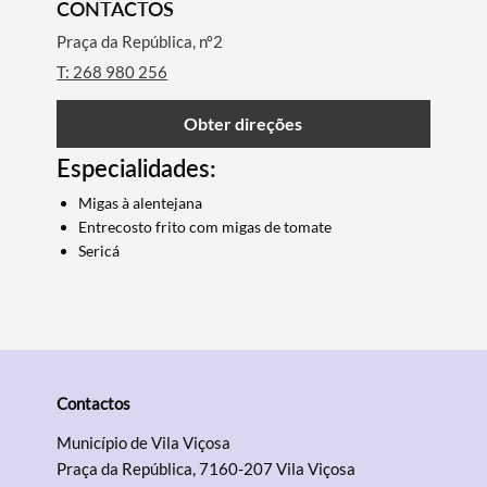
CONTACTOS
Praça da República, nº2
T: 268 980 256
Obter direções
Especialidades:
Migas à alentejana
Entrecosto frito com migas de tomate
Sericá
Termo de Pesquisa
Categorias gerais
Contactos
Município de Vila Viçosa
Praça da República, 7160-207 Vila Viçosa