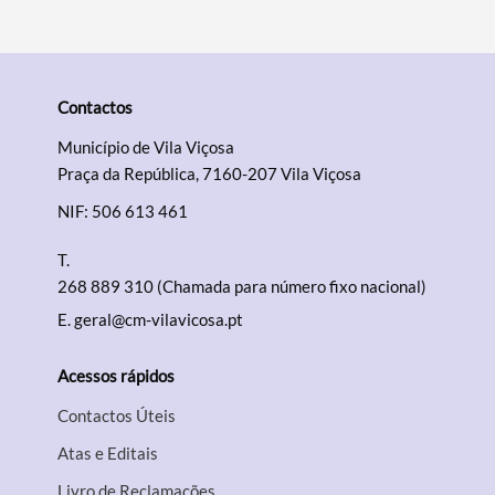
Contactos
Termo de Pesquisa
Município de Vila Viçosa
Praça da República, 7160-207 Vila Viçosa
NIF: 506 613 461
Categorias gerais
T.
268 889 310 (Chamada para número fixo nacional)
E.
geral@cm-vilavicosa.pt
Acessos rápidos
Filtros
Contactos Úteis
Atas e Editais
Livro de Reclamações