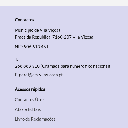
Contactos
Termo de Pesquisa
Município de Vila Viçosa
Praça da República, 7160-207 Vila Viçosa
NIF: 506 613 461
T.
Categorias gerais
268 889 310 (Chamada para número fixo nacional)
E.
geral@cm-vilavicosa.pt
Acessos rápidos
Filtros
Contactos Úteis
Atas e Editais
Livro de Reclamações