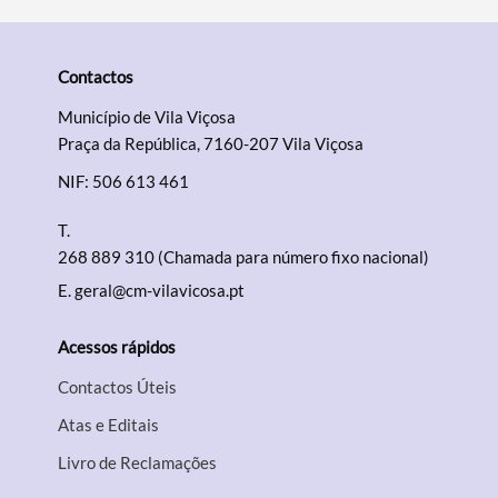
Contactos
Termo de Pesquisa
Município de Vila Viçosa
Praça da República, 7160-207 Vila Viçosa
NIF: 506 613 461
T.
Categorias gerais
268 889 310 (Chamada para número fixo nacional)
E.
geral@cm-vilavicosa.pt
Acessos rápidos
Filtros
Contactos Úteis
Atas e Editais
Livro de Reclamações