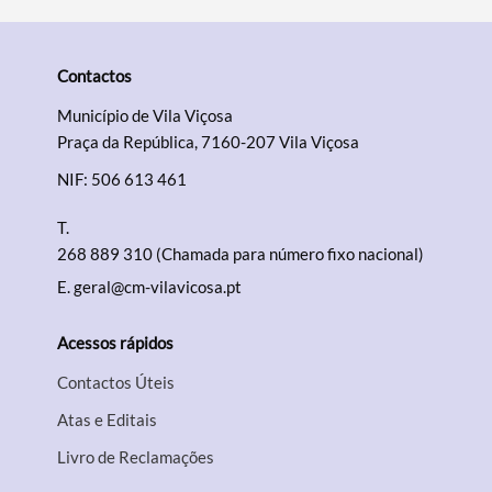
Contactos
Termo de Pesquisa
Município de Vila Viçosa
Praça da República, 7160-207 Vila Viçosa
NIF: 506 613 461
T.
Categorias gerais
268 889 310 (Chamada para número fixo nacional)
E.
geral@cm-vilavicosa.pt
Acessos rápidos
Filtros
Contactos Úteis
Atas e Editais
Livro de Reclamações