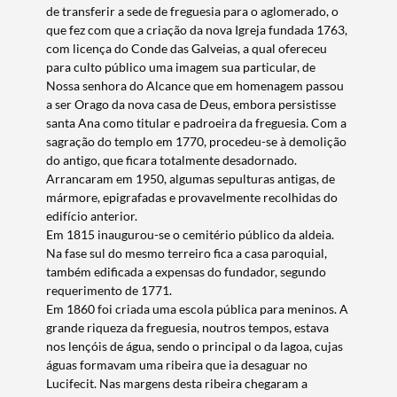
de transferir a sede de freguesia para o aglomerado, o
que fez com que a criação da nova Igreja fundada 1763,
com licença do Conde das Galveias, a qual ofereceu
para culto público uma imagem sua particular, de
Nossa senhora do Alcance que em homenagem passou
a ser Orago da nova casa de Deus, embora persistisse
santa Ana como titular e padroeira da freguesia. Com a
sagração do templo em 1770, procedeu-se à demolição
do antigo, que ficara totalmente desadornado.
Termo de Pesquisa
Arrancaram em 1950, algumas sepulturas antigas, de
mármore, epigrafadas e provavelmente recolhidas do
edifício anterior.
Em 1815 inaugurou-se o cemitério público da aldeia.
Na fase sul do mesmo terreiro fica a casa paroquial,
também edificada a expensas do fundador, segundo
Categorias gerais
requerimento de 1771.
Em 1860 foi criada uma escola pública para meninos. A
grande riqueza da freguesia, noutros tempos, estava
nos lençóis de água, sendo o principal o da lagoa, cujas
águas formavam uma ribeira que ia desaguar no
Lucifecit. Nas margens desta ribeira chegaram a
Filtros