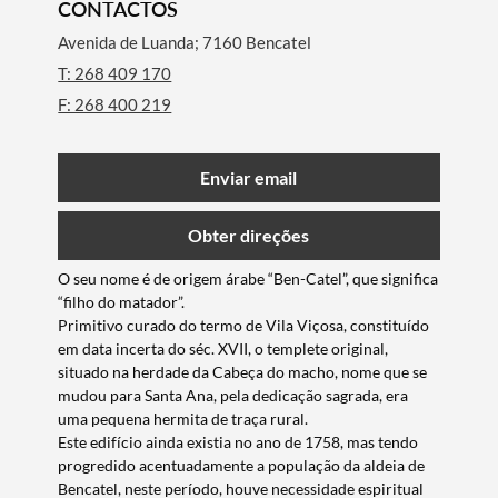
CONTACTOS
Avenida de Luanda; 7160 Bencatel
T: 268 409 170
F: 268 400 219
Enviar email
Obter direções
O seu nome é de origem árabe “Ben-Catel”, que significa
“filho do matador”.
Primitivo curado do termo de Vila Viçosa, constituído
em data incerta do séc. XVII, o templete original,
situado na herdade da Cabeça do macho, nome que se
mudou para Santa Ana, pela dedicação sagrada, era
uma pequena hermita de traça rural.
Este edifício ainda existia no ano de 1758, mas tendo
progredido acentuadamente a população da aldeia de
Bencatel, neste período, houve necessidade espiritual