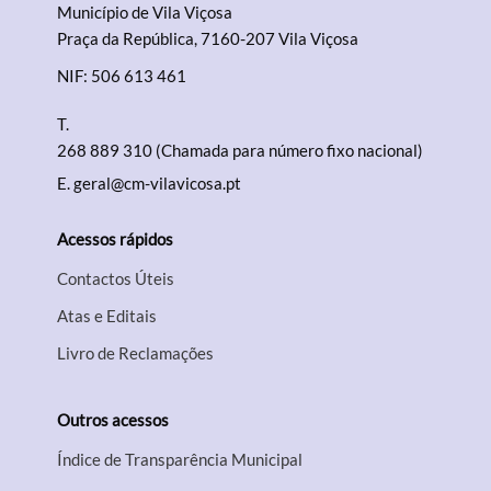
Município de Vila Viçosa
Praça da República, 7160-207 Vila Viçosa
NIF: 506 613 461
T.
Filtros
268 889 310 (Chamada para número fixo nacional)
E.
geral@cm-vilavicosa.pt
Acessos rápidos
Contactos Úteis
Atas e Editais
Livro de Reclamações
Outros acessos
Índice de Transparência Municipal