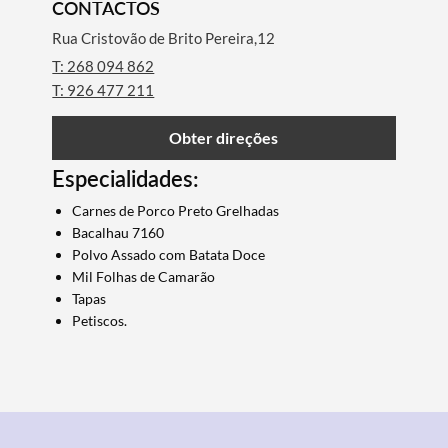
CONTACTOS
Rua Cristovão de Brito Pereira,12
T: 268 094 862
T: 926 477 211
Obter direções
Especialidades:
Carnes de Porco Preto Grelhadas
Bacalhau 7160
Polvo Assado com Batata Doce
Mil ​Folhas de Camarão
Termo de Pesquisa
Tapas
Petiscos.
Categorias gerais