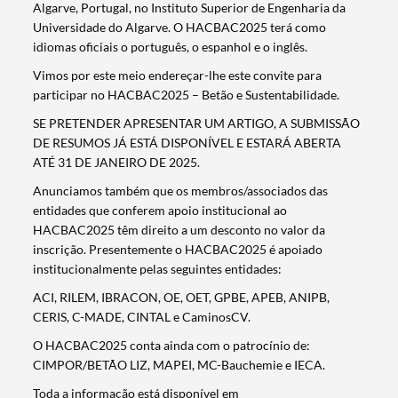
Algarve, Portugal, no Instituto Superior de Engenharia da
Universidade do Algarve. O HACBAC2025 terá como
idiomas oficiais o português, o espanhol e o inglês.
Vimos por este meio endereçar-lhe este convite para
Termo de Pesquisa
participar no HACBAC2025 – Betão e Sustentabilidade.
SE PRETENDER APRESENTAR UM ARTIGO, A SUBMISSÃO
DE RESUMOS JÁ ESTÁ DISPONÍVEL E ESTARÁ ABERTA
ATÉ 31 DE JANEIRO DE 2025.
Anunciamos também que os membros/associados das
Categorias gerais
entidades que conferem apoio institucional ao
HACBAC2025 têm direito a um desconto no valor da
inscrição. Presentemente o HACBAC2025 é apoiado
institucionalmente pelas seguintes entidades:
ACI, RILEM, IBRACON, OE, OET, GPBE, APEB, ANIPB,
Filtros
CERIS, C-MADE, CINTAL e CaminosCV.
O HACBAC2025 conta ainda com o patrocínio de:
CIMPOR/BETÃO LIZ, MAPEI, MC-Bauchemie e IECA.
Toda a informação está disponível em