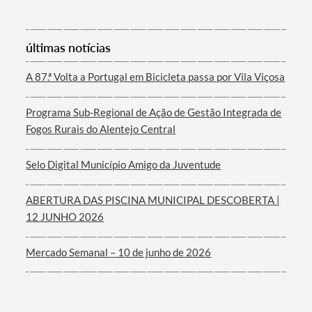
últimas notícias
Filtros
A 87.ª Volta a Portugal em Bicicleta passa por Vila Viçosa
Programa Sub-Regional de Ação de Gestão Integrada de
Fogos Rurais do Alentejo Central
Selo Digital Município Amigo da Juventude
ABERTURA DAS PISCINA MUNICIPAL DESCOBERTA |
12 JUNHO 2026
Mercado Semanal – 10 de junho de 2026