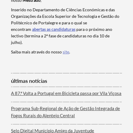
nosso
Mestrado
;
Inserido no Departamento de Ciências Económicas e das
Organizações da Escola Superior de Tecnologia e Gestão do
Politécnico de Portalegre e para o qual se
encontram
abertas as candidaturas
para o próximo ano
lectivo (termina a 2ª fase de candidaturas no dia 10 de
julho).
Saiba mais através do nosso
site
.
Termo de Pesquisa
últimas notícias
Categorias gerais
A 87.ª Volta a Portugal em Bicicleta passa por Vila Viçosa
Programa Sub-Regional de Ação de Gestão Integrada de
Fogos Rurais do Alentejo Central
Filtros
Selo Digital Município Amigo da Juventude