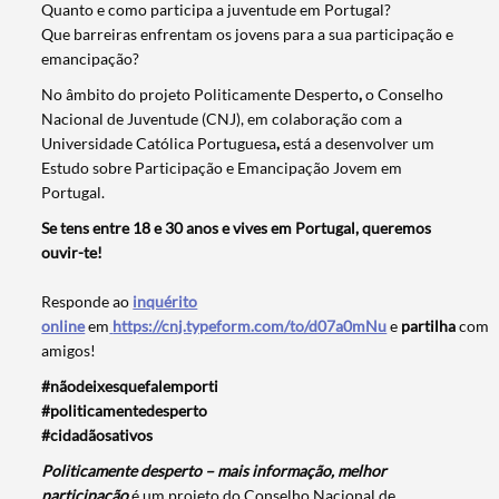
Quanto e como participa a juventude em Portugal?
Que barreiras enfrentam os jovens para a sua participação e
emancipação?
No âmbito do projeto Politicamente Desperto
,
o Conselho
Nacional de Juventude (CNJ), em colaboração com a
Universidade Católica Portuguesa
,
está a desenvolver um
Estudo sobre Participação e Emancipação Jovem em
Portugal.
Se tens entre 18 e 30 anos e vives em Portugal, queremos
ouvir-te!
Responde ao
inquérito
online
em
https://cnj.typeform.com/to/d07a0mNu
e
partilha
com
amigos!
#nãodeixesquefalemporti
Termo de Pesquisa
#politicamentedesperto
#cidadãosativos
Politicamente desperto – mais informação, melhor
participação
é um projeto do Conselho Nacional de