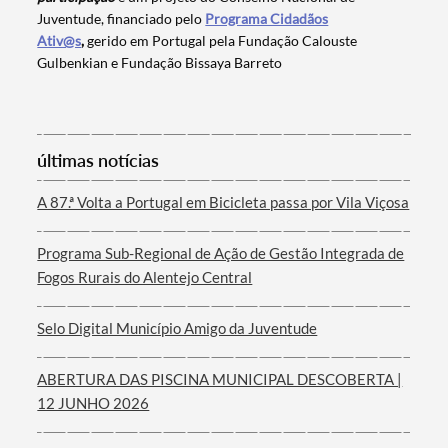
Juventude, financiado pelo
Programa Cidadãos
Categorias gerais
Ativ@s
,
gerido em Portugal pela Fundação Calouste
Gulbenkian e Fundação Bissaya Barreto
Filtros
últimas notícias
A 87.ª Volta a Portugal em Bicicleta passa por Vila Viçosa
Programa Sub-Regional de Ação de Gestão Integrada de
Fogos Rurais do Alentejo Central
Selo Digital Município Amigo da Juventude
ABERTURA DAS PISCINA MUNICIPAL DESCOBERTA |
12 JUNHO 2026