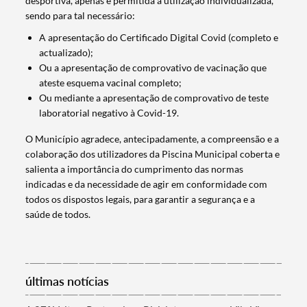
desportiva, apenas é permitida a utilização individualizada,
sendo para tal necessário:
A apresentação do Certificado Digital Covid (completo e
actualizado);
Ou a apresentação de comprovativo de vacinação que
ateste esquema vacinal completo;
Ou mediante a apresentação de comprovativo de teste
laboratorial negativo à Covid-19.
O Município agradece, antecipadamente, a compreensão e a
colaboração dos utilizadores da Piscina Municipal coberta e
salienta a importância do cumprimento das normas
Termo de Pesquisa
indicadas e da necessidade de agir em conformidade com
todos os dispostos legais, para garantir a segurança e a
saúde de todos.
Categorias gerais
últimas notícias