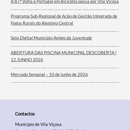
A 87.ª Volta a Portugal em Bicicleta passa por Vila Viçosa
Filtros
Programa Sub-Regional de Ação de Gestão Integrada de
Fogos Rurais do Alentejo Central
Selo Digital Município Amigo da Juventude
ABERTURA DAS PISCINA MUNICIPAL DESCOBERTA |
12 JUNHO 2026
Mercado Semanal – 10 de junho de 2026
Contactos
Município de Vila Viçosa