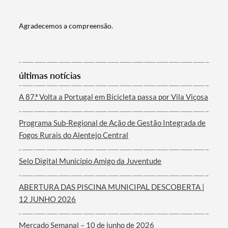
Agradecemos a compreensão.
Termo de Pesquisa
últimas notícias
A 87.ª Volta a Portugal em Bicicleta passa por Vila Viçosa
Programa Sub-Regional de Ação de Gestão Integrada de
Categorias gerais
Fogos Rurais do Alentejo Central
Selo Digital Município Amigo da Juventude
Filtros
ABERTURA DAS PISCINA MUNICIPAL DESCOBERTA |
12 JUNHO 2026
Mercado Semanal – 10 de junho de 2026