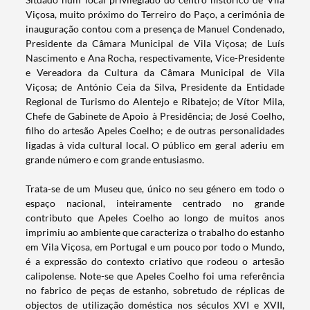
Viçosa, muito próximo do Terreiro do Paço, a cerimónia de
inauguração contou com a presença de Manuel Condenado,
Presidente da Câmara Municipal de Vila Viçosa; de Luís
Nascimento e Ana Rocha, respectivamente, Vice-Presidente
e Vereadora da Cultura da Câmara Municipal de Vila
Viçosa; de António Ceia da Silva, Presidente da Entidade
Regional de Turismo do Alentejo e Ribatejo; de Vítor Mila,
Chefe de Gabinete de Apoio à Presidência; de José Coelho,
filho do artesão Apeles Coelho; e de outras personalidades
ligadas à vida cultural local. O público em geral aderiu em
grande número e com grande entusiasmo.
Trata-se de um Museu que, único no seu género em todo o
espaço nacional, inteiramente centrado no grande
contributo que Apeles Coelho ao longo de muitos anos
imprimiu ao ambiente que caracteriza o trabalho do estanho
em Vila Viçosa, em Portugal e um pouco por todo o Mundo,
é a expressão do contexto criativo que rodeou o artesão
calipolense. Note-se que Apeles Coelho foi uma referência
no fabrico de peças de estanho, sobretudo de réplicas de
Termo de Pesquisa
objectos de utilização doméstica nos séculos XVI e XVII,