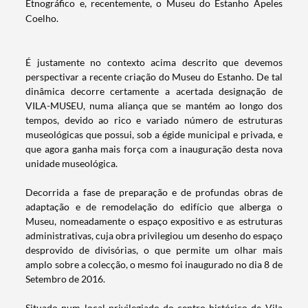
Etnográfico e, recentemente, o Museu do Estanho Apeles
Coelho.
É justamente no contexto acima descrito que devemos
perspectivar a recente criação do Museu do Estanho. De tal
dinâmica decorre certamente a acertada designação de
VILA-MUSEU, numa aliança que se mantém ao longo dos
tempos, devido ao rico e variado número de estruturas
museológicas que possui, sob a égide municipal e privada, e
que agora ganha mais força com a inauguração desta nova
unidade museológica.
Decorrida a fase de preparação e de profundas obras de
adaptação e de remodelação do edifício que alberga o
Museu, nomeadamente o espaço expositivo e as estruturas
administrativas, cuja obra privilegiou um desenho do espaço
desprovido de divisórias, o que permite um olhar mais
amplo sobre a colecção, o mesmo foi inaugurado no dia 8 de
Setembro de 2016.
Situado num local privilegiado do centro histórico de Vila