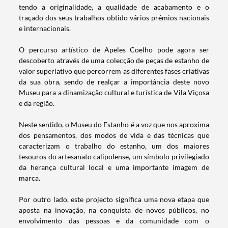
tendo a originalidade, a qualidade de acabamento e o
traçado dos seus trabalhos obtido vários prémios nacionais
e internacionais.
O percurso artístico de Apeles Coelho pode agora ser
Categorias gerais
descoberto através de uma colecção de peças de estanho de
valor superlativo que percorrem as diferentes fases criativas
da sua obra, sendo de realçar a importância deste novo
Museu para a dinamização cultural e turística de Vila Viçosa
e da região.
Filtros
Neste sentido, o Museu do Estanho é a voz que nos aproxima
dos pensamentos, dos modos de vida e das técnicas que
caracterizam o trabalho do estanho, um dos maiores
tesouros do artesanato calipolense, um símbolo privilegiado
da herança cultural local e uma importante imagem de
marca.
Por outro lado, este projecto significa uma nova etapa que
aposta na inovação, na conquista de novos públicos, no
envolvimento das pessoas e da comunidade com o