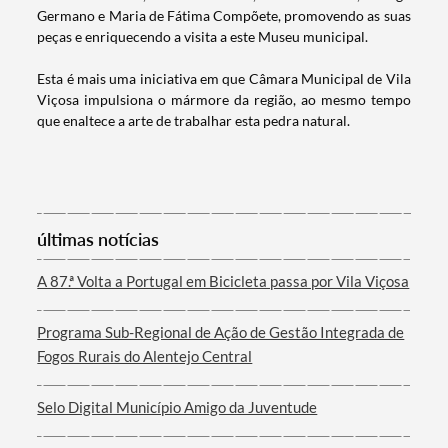
Germano e Maria de Fátima Compõete, promovendo as suas
peças e enriquecendo a visita a este Museu municipal.
Esta é mais uma iniciativa em que Câmara Municipal de Vila
Viçosa impulsiona o mármore da região, ao mesmo tempo
que enaltece a arte de trabalhar esta pedra natural.
Termo de Pesquisa
últimas notícias
A 87.ª Volta a Portugal em Bicicleta passa por Vila Viçosa
Categorias gerais
Programa Sub-Regional de Ação de Gestão Integrada de
Fogos Rurais do Alentejo Central
Selo Digital Município Amigo da Juventude
Filtros