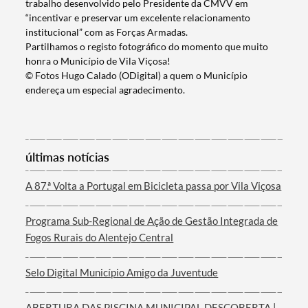
trabalho desenvolvido pelo Presidente da CMVV em
“incentivar e preservar um excelente relacionamento
institucional” com as Forças Armadas.
Partilhamos o registo fotográfico do momento que muito
honra o Município de Vila Viçosa!
© Fotos Hugo Calado (ODigital) a quem o Município
endereça um especial agradecimento.
Termo de Pesquisa
últimas notícias
A 87.ª Volta a Portugal em Bicicleta passa por Vila Viçosa
Categorias gerais
Programa Sub-Regional de Ação de Gestão Integrada de
Fogos Rurais do Alentejo Central
Selo Digital Município Amigo da Juventude
Filtros
ABERTURA DAS PISCINA MUNICIPAL DESCOBERTA |