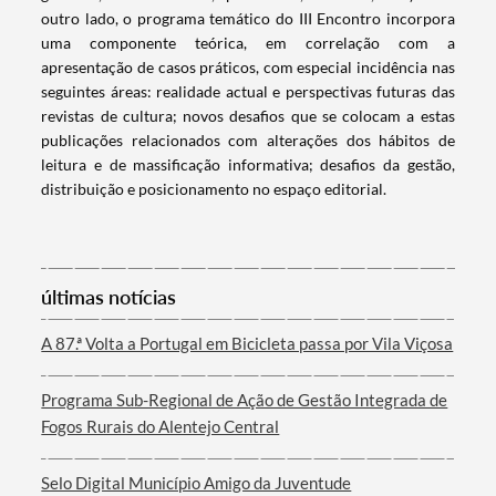
outro lado, o programa temático do III Encontro incorpora
uma componente teórica, em correlação com a
apresentação de casos práticos, com especial incidência nas
Categorias gerais
seguintes áreas: realidade actual e perspectivas futuras das
revistas de cultura; novos desafios que se colocam a estas
publicações relacionados com alterações dos hábitos de
leitura e de massificação informativa; desafios da gestão,
distribuição e posicionamento no espaço editorial.
Filtros
últimas notícias
A 87.ª Volta a Portugal em Bicicleta passa por Vila Viçosa
Programa Sub-Regional de Ação de Gestão Integrada de
Fogos Rurais do Alentejo Central
Selo Digital Município Amigo da Juventude