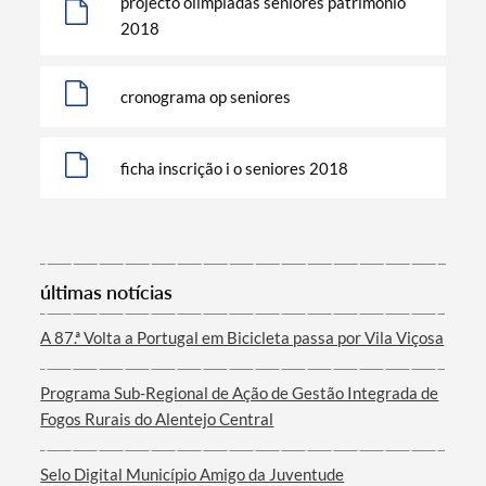
projecto olimpiadas seniores património
2018
cronograma op seniores
ficha inscrição i o seniores 2018
Termo de Pesquisa
últimas notícias
Categorias gerais
A 87.ª Volta a Portugal em Bicicleta passa por Vila Viçosa
Programa Sub-Regional de Ação de Gestão Integrada de
Fogos Rurais do Alentejo Central
Filtros
Selo Digital Município Amigo da Juventude