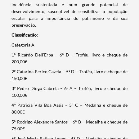
incidência sustentada e num grande potencial de
desenvolvimento, susceptível de sensibilizar a população
escolar para a importância do património e da sua
preservação.
Classificação:
Categoria A
1º Ricardo Dell’Erba – 6º D – Troféu, livro e cheque de
200,00€
Termo de Pesquisa
2º Catarina Perico Gazela – 5º D – Troféu, livro e cheque de
150,00€
3º Pedro Diogo Cabrela – 6º A – Troféu, livro e cheque de
100,00€
Categorias gerais
4º Patrícia Vila Boa Assis – 5º C – Medalha e cheque de
80,00€
5º Rodrigo Alexandre Santos – 6º B – Medalha e cheque de
75,00€
6º José Maria Batista Lopes – 6º D – Medalha e cheque de