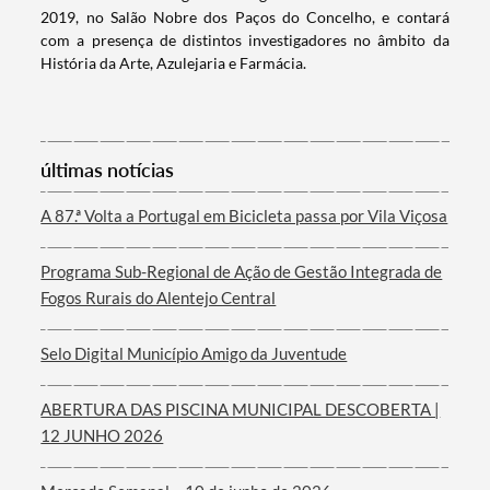
2019, no Salão Nobre dos Paços do Concelho, e contará
com a presença de distintos investigadores no âmbito da
História da Arte, Azulejaria e Farmácia.
Termo de Pesquisa
últimas notícias
A 87.ª Volta a Portugal em Bicicleta passa por Vila Viçosa
Categorias gerais
Programa Sub-Regional de Ação de Gestão Integrada de
Fogos Rurais do Alentejo Central
Selo Digital Município Amigo da Juventude
Filtros
ABERTURA DAS PISCINA MUNICIPAL DESCOBERTA |
12 JUNHO 2026