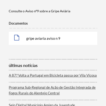
Consulte o Aviso nº9 sobre a Gripe Aviária
Documentos
gripe aviaria aviso n 9
Termo de Pesquisa
últimas notícias
Categorias gerais
A 87.ª Volta a Portugal em Bicicleta passa por Vila Viçosa
Programa Sub-Regional de Ação de Gestão Integrada de
Fogos Rurais do Alentejo Central
Filtros
Selo Digital Município Amigo da Juventude