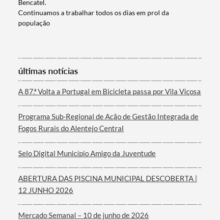
Bencatel.
Continuamos a trabalhar todos os dias em prol da
população
Termo de Pesquisa
últimas notícias
A 87.ª Volta a Portugal em Bicicleta passa por Vila Viçosa
Programa Sub-Regional de Ação de Gestão Integrada de
Categorias gerais
Fogos Rurais do Alentejo Central
Selo Digital Município Amigo da Juventude
ABERTURA DAS PISCINA MUNICIPAL DESCOBERTA |
Filtros
12 JUNHO 2026
Mercado Semanal – 10 de junho de 2026