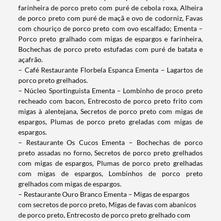
farinheira de porco preto com puré de cebola roxa, Alheira
de porco preto com puré de maçã e ovo de codorniz, Favas
com chouriço de porco preto com ovo escalfado; Ementa –
Porco preto gralhado com migas de espargos e farinheira,
Bochechas de porco preto estufadas com puré de batata e
açafrão.
– Café Restaurante Florbela Espanca Ementa – Lagartos de
porco preto grelhados.
– Núcleo Sportinguista Ementa – Lombinho de proco preto
recheado com bacon, Entrecosto de porco preto frito com
migas à alentejana, Secretos de porco preto com migas de
espargos, Plumas de porco preto greladas com migas de
espargos.
– Restaurante Os Cucos Ementa – Bochechas de porco
preto assadas no forno, Secretos de porco preto grelhados
com migas de espargos, Plumas de porco preto grelhadas
com migas de espargos, Lombinhos de porco preto
grelhados com migas de espargos.
– Restaurante Ouro Branco Ementa – Migas de espargos
com secretos de porco preto, Migas de favas com abanicos
de porco preto, Entrecosto de porco preto grelhado com