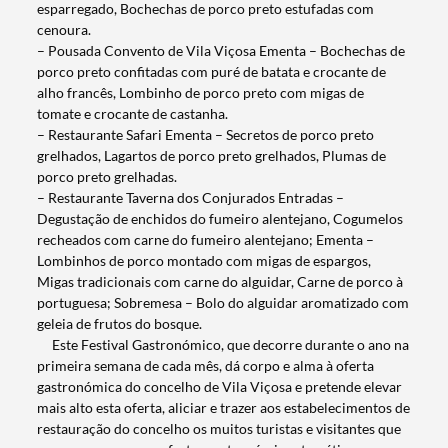
esparregado, Bochechas de porco preto estufadas com
cenoura.
– Pousada Convento de Vila Viçosa Ementa – Bochechas de
porco preto confitadas com puré de batata e crocante de
alho francês, Lombinho de porco preto com migas de
Termo de Pesquisa
tomate e crocante de castanha.
– Restaurante Safari Ementa – Secretos de porco preto
grelhados, Lagartos de porco preto grelhados, Plumas de
porco preto grelhadas.
– Restaurante Taverna dos Conjurados Entradas –
Degustação de enchidos do fumeiro alentejano, Cogumelos
Categorias gerais
recheados com carne do fumeiro alentejano; Ementa –
Lombinhos de porco montado com migas de espargos,
Migas tradicionais com carne do alguidar, Carne de porco à
portuguesa; Sobremesa – Bolo do alguidar aromatizado com
geleia de frutos do bosque.
Este Festival Gastronómico, que decorre durante o ano na
Filtros
primeira semana de cada mês, dá corpo e alma à oferta
gastronómica do concelho de Vila Viçosa e pretende elevar
mais alto esta oferta, aliciar e trazer aos estabelecimentos de
restauração do concelho os muitos turistas e visitantes que