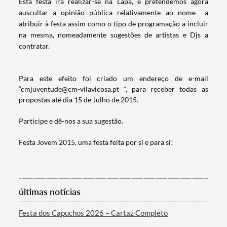
Esta festa irá realizar-se na Lapa, e pretendemos agora
auscultar a opinião pública relativamente ao nome a
atribuir à festa assim como o tipo de programação a incluir
na mesma, nomeadamente sugestões de artistas e Djs a
contratar.
Para este efeito foi criado um endereço de e-mail
“cmjuventude@cm-vilavicosa.pt “, para receber todas as
propostas até dia 15 de Julho de 2015.
Termo de Pesquisa
Participe e dê-nos a sua sugestão.
Festa Jovem 2015, uma festa feita por si e para si!
Categorias gerais
últimas notícias
Festa dos Capuchos 2026 – Cartaz Completo