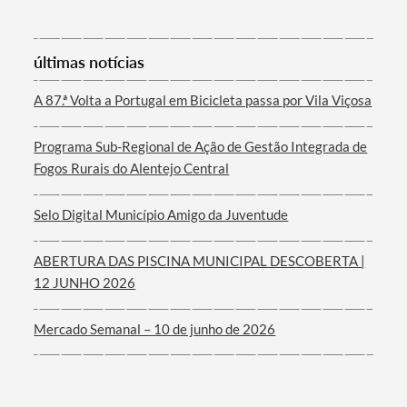
últimas notícias
Termo de Pesquisa
A 87.ª Volta a Portugal em Bicicleta passa por Vila Viçosa
Programa Sub-Regional de Ação de Gestão Integrada de
Fogos Rurais do Alentejo Central
Categorias gerais
Selo Digital Município Amigo da Juventude
ABERTURA DAS PISCINA MUNICIPAL DESCOBERTA |
12 JUNHO 2026
Filtros
Mercado Semanal – 10 de junho de 2026