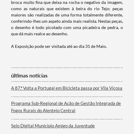
broca muito fina que deixa na rocha o negativo da imagem,
como as naturais que existem à beira do rio Tejo; peças
maiores são realizadas de uma forma totalmente diferente,
conferindo-lhes um aspeto ainda mais realista. Nestas peças,
o desenho é todo picotado com uma picadeira de pedra, o
que dá mais realce ao desenho.
A Exposição pode ser visitada até ao dia 31 de Maio.​
Termo de Pesquisa
últimas notícias
A 87.ª Volta a Portugal em Bicicleta passa por Vila Viçosa
Categorias gerais
Programa Sub-Regional de Ação de Gestão Integrada de
Fogos Rurais do Alentejo Central
Filtros
Selo Digital Município Amigo da Juventude