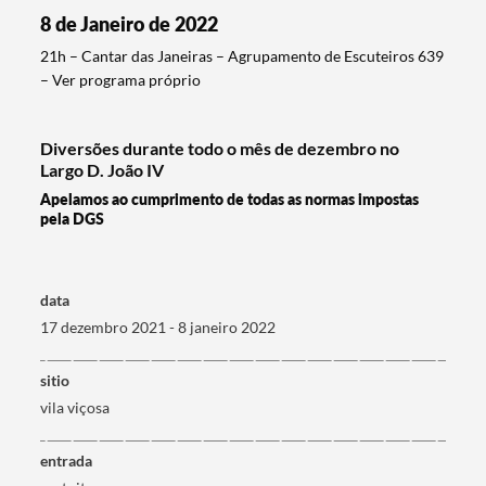
8 de Janeiro de 2022
21h – Cantar das Janeiras – Agrupamento de Escuteiros 639
– Ver programa próprio
Diversões durante todo o mês de dezembro no
Termo de Pesquisa
Largo D. João IV
Apelamos ao cumprimento de todas as normas impostas
pela DGS
Categorias gerais
data
17 dezembro 2021 - 8 janeiro 2022
sitio
vila viçosa
Filtros
entrada