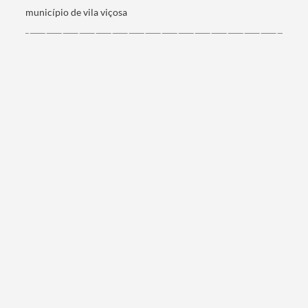
município de vila viçosa
Termo de Pesquisa
Categorias gerais
Filtros