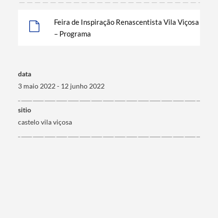
Termo de Pesquisa
Feira de Inspiração Renascentista Vila Viçosa
– Programa
Categorias gerais
data
3 maio 2022 - 12 junho 2022
sitio
castelo vila viçosa
Filtros