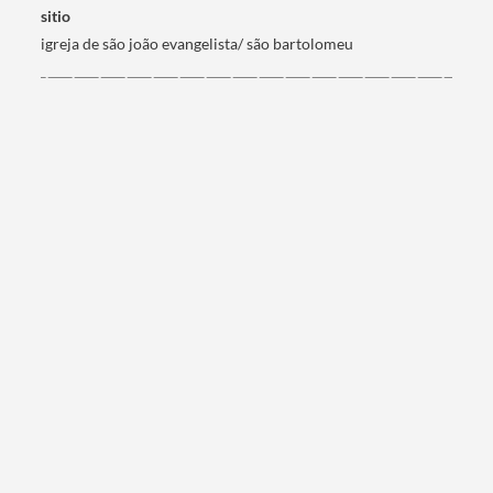
sitio
igreja de são joão evangelista/ são bartolomeu
Termo de Pesquisa
Categorias gerais
Filtros