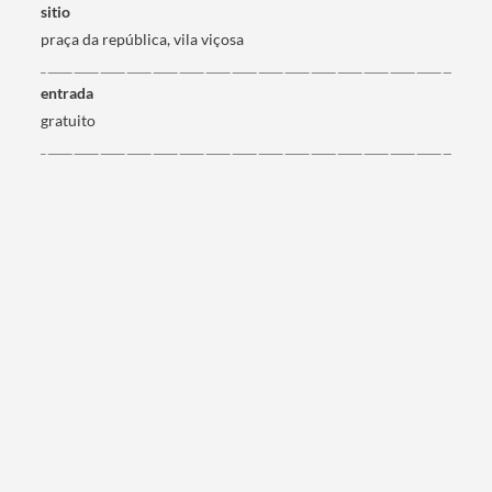
sitio
praça da república, vila viçosa
entrada
gratuito
Termo de Pesquisa
Categorias gerais
Filtros