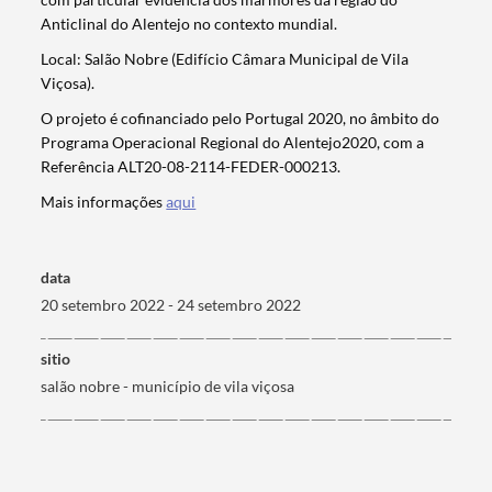
Anticlinal do Alentejo no contexto mundial.
Local: Salão Nobre (Edifício Câmara Municipal de Vila
Viçosa).
Termo de Pesquisa
O projeto é cofinanciado pelo Portugal 2020, no âmbito do
Programa Operacional Regional do Alentejo2020, com a
Referência ALT20-08-2114-FEDER-000213.
Mais informações
aqui
Categorias gerais
data
20 setembro 2022 - 24 setembro 2022
sitio
Filtros
salão nobre - município de vila viçosa