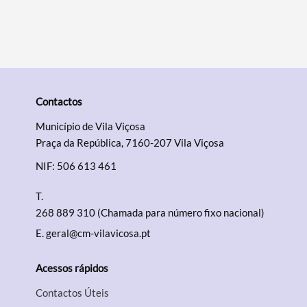
Categorias gerais
Contactos
Filtros
Município de Vila Viçosa
Praça da República, 7160-207 Vila Viçosa
NIF: 506 613 461
T.
268 889 310 (Chamada para número fixo nacional)
E.
geral@cm-vilavicosa.pt
Acessos rápidos
Contactos Úteis