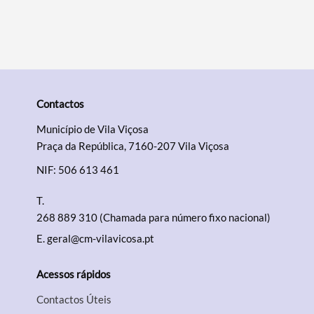
Categorias gerais
Contactos
Filtros
Município de Vila Viçosa
Praça da República, 7160-207 Vila Viçosa
NIF: 506 613 461
T.
268 889 310 (Chamada para número fixo nacional)
E.
geral@cm-vilavicosa.pt
Acessos rápidos
Contactos Úteis