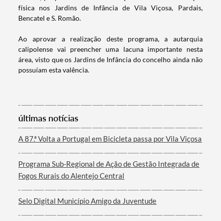
física nos Jardins de Infância de Vila Viçosa, Pardais,
Bencatel e S. Romão.
Ao aprovar a realização deste programa, a autarquia
calipolense vai preencher uma lacuna importante nesta
área, visto que os Jardins de Infância do concelho ainda não
possuíam esta valência.
Termo de Pesquisa
últimas notícias
A 87.ª Volta a Portugal em Bicicleta passa por Vila Viçosa
Categorias gerais
Programa Sub-Regional de Ação de Gestão Integrada de
Fogos Rurais do Alentejo Central
Selo Digital Município Amigo da Juventude
Filtros