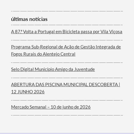
últimas notícias
Filtros
A 87.ª Volta a Portugal em Bicicleta passa por Vila Viçosa
Programa Sub-Regional de Ação de Gestão Integrada de
Fogos Rurais do Alentejo Central
Selo Digital Município Amigo da Juventude
ABERTURA DAS PISCINA MUNICIPAL DESCOBERTA |
12 JUNHO 2026
Mercado Semanal – 10 de junho de 2026