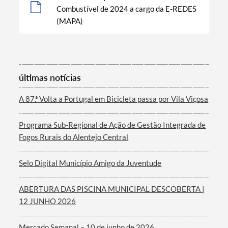
Combustível de 2024 a cargo da E-REDES
(MAPA)
Termo de Pesquisa
últimas notícias
A 87.ª Volta a Portugal em Bicicleta passa por Vila Viçosa
Categorias gerais
Programa Sub-Regional de Ação de Gestão Integrada de
Fogos Rurais do Alentejo Central
Selo Digital Município Amigo da Juventude
Filtros
ABERTURA DAS PISCINA MUNICIPAL DESCOBERTA |
12 JUNHO 2026
Mercado Semanal – 10 de junho de 2026