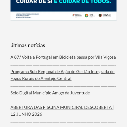
Termo de Pesquisa
últimas notícias
A 87.ª Volta a Portugal em Bicicleta passa por Vila Viçosa
Categorias gerais
Programa Sub-Regional de Ação de Gestão Integrada de
Fogos Rurais do Alentejo Central
Selo Digital Município Amigo da Juventude
Filtros
ABERTURA DAS PISCINA MUNICIPAL DESCOBERTA |
12 JUNHO 2026