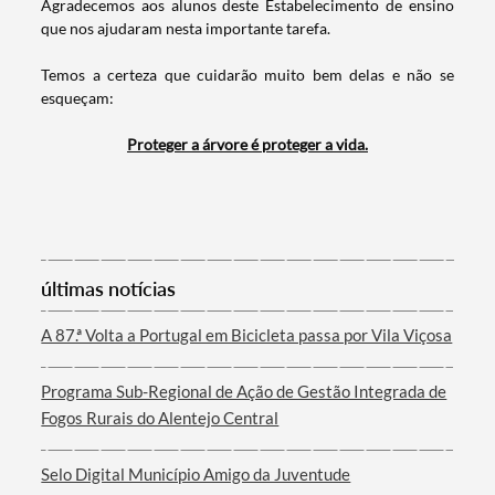
Agradecemos aos alunos deste Estabelecimento de ensino
que nos ajudaram nesta importante tarefa.
Temos a certeza que cuidarão muito bem delas e não se
esqueçam:
​Proteger a árvore é proteger a vida.
Termo de Pesquisa
últimas notícias
Categorias gerais
A 87.ª Volta a Portugal em Bicicleta passa por Vila Viçosa
Programa Sub-Regional de Ação de Gestão Integrada de
Fogos Rurais do Alentejo Central
Filtros
Selo Digital Município Amigo da Juventude