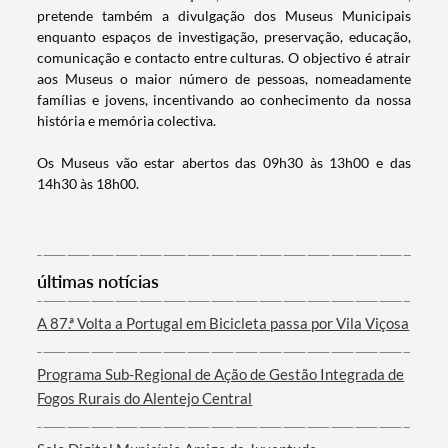
pretende também a divulgação dos Museus Municipais
enquanto espaços de investigação, preservação, educação,
comunicação e contacto entre culturas. O objectivo é atrair
aos Museus o maior número de pessoas, nomeadamente
famílias e jovens, incentivando ao conhecimento da nossa
história e memória colectiva.
Os Museus vão estar abertos das 09h30 às 13h00 e das
14h30 às 18h00.
Termo de Pesquisa
últimas notícias
Categorias gerais
A 87.ª Volta a Portugal em Bicicleta passa por Vila Viçosa
Programa Sub-Regional de Ação de Gestão Integrada de
Fogos Rurais do Alentejo Central
Filtros