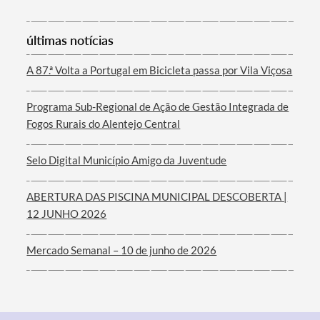
últimas notícias
Termo de Pesquisa
A 87.ª Volta a Portugal em Bicicleta passa por Vila Viçosa
Programa Sub-Regional de Ação de Gestão Integrada de
Fogos Rurais do Alentejo Central
Categorias gerais
Selo Digital Município Amigo da Juventude
ABERTURA DAS PISCINA MUNICIPAL DESCOBERTA |
12 JUNHO 2026
Filtros
Mercado Semanal – 10 de junho de 2026