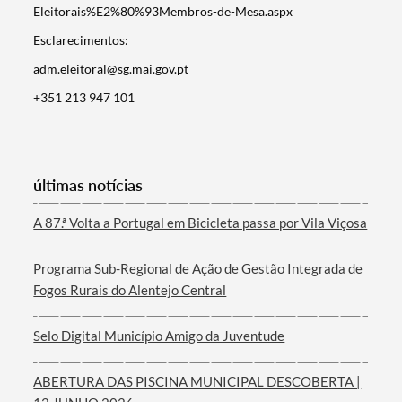
Eleitorais%E2%80%93Membros-de-Mesa.aspx
Esclarecimentos:
adm.eleitoral@sg.mai.gov.pt
+351 213 947 101
Termo de Pesquisa
últimas notícias
A 87.ª Volta a Portugal em Bicicleta passa por Vila Viçosa
Categorias gerais
Programa Sub-Regional de Ação de Gestão Integrada de
Fogos Rurais do Alentejo Central
Selo Digital Município Amigo da Juventude
Filtros
ABERTURA DAS PISCINA MUNICIPAL DESCOBERTA |