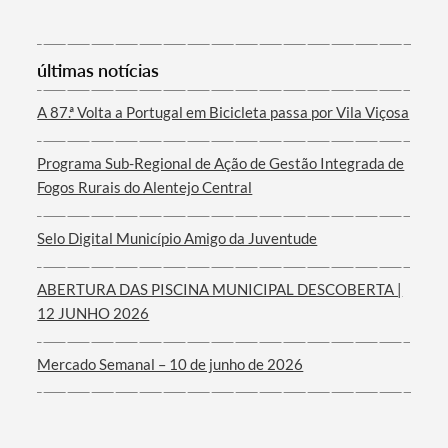
últimas notícias
Termo de Pesquisa
A 87.ª Volta a Portugal em Bicicleta passa por Vila Viçosa
Programa Sub-Regional de Ação de Gestão Integrada de
Fogos Rurais do Alentejo Central
Categorias gerais
Selo Digital Município Amigo da Juventude
ABERTURA DAS PISCINA MUNICIPAL DESCOBERTA |
12 JUNHO 2026
Filtros
Mercado Semanal – 10 de junho de 2026