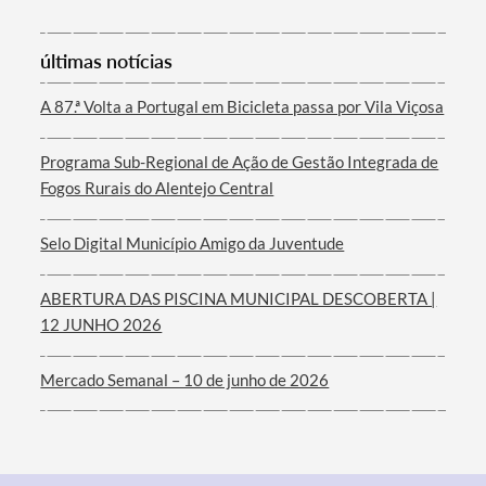
últimas notícias
Termo de Pesquisa
A 87.ª Volta a Portugal em Bicicleta passa por Vila Viçosa
Programa Sub-Regional de Ação de Gestão Integrada de
Fogos Rurais do Alentejo Central
Categorias gerais
Selo Digital Município Amigo da Juventude
ABERTURA DAS PISCINA MUNICIPAL DESCOBERTA |
12 JUNHO 2026
Filtros
Mercado Semanal – 10 de junho de 2026